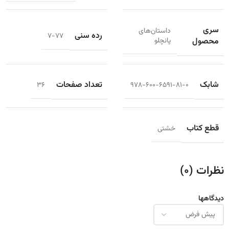
سری
داستان‌های
رده سنی
7-77
محصول
پانچلو
شابک
تعداد صفحات
36
978-600-6591-81-0
قطع کتاب
خشتی
نظرات (0)
دیدگاهها