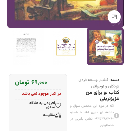
بزرگنمایی تصویر
دسته:
کتاب
,
توسعه فردی
,
۶۹,۰۰۰
تومان
کودکان و نوجوانان
کتاب تو برای من
در انبار موجود نمی باشد
عزیزترینی
افزودن به علاقه
اگه در مورد این محصول سوال و
مندی
دغدغه ای دارین لطفا با شماره
مقایسه
۰۹۳۵۳۴۸۲۰۴۰ تماس بگیرین در
خدمتتونیم