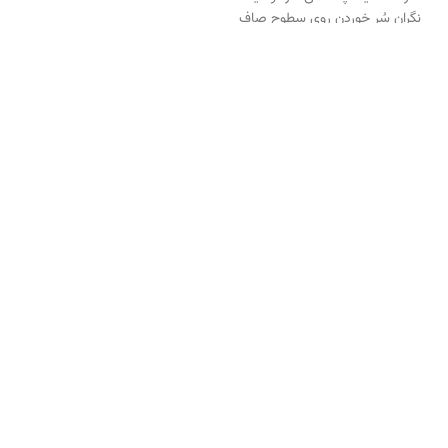
نگران سُر خوردن روی سطوح صاف
نیستی و تا درصد بالایی هم مانع
انتقال حرارت از زمین به کف پا میشه
به هیچ وجه رویه از زیره جدا نمیشه
پوست پوست نمیشه و ترک نمی
خوره و تا ۶ ماه ضمانت کیفیتش می
کنیم