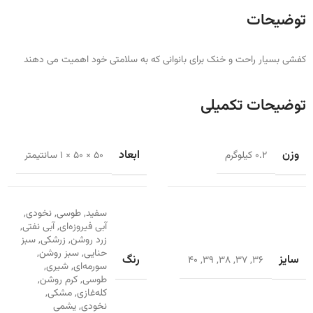
توضیحات
کفشی بسیار راحت و خنک برای بانوانی که به سلامتی خود اهمیت می دهند
توضیحات تکمیلی
وزن
ابعاد
0.2 کیلوگرم
50 × 50 × 1 سانتیمتر
سفید
,
طوسی
,
نخودی
,
آبی فیروزه‌ای
,
آبی نفتی
,
زرد روشن
,
زرشکی
,
سبز
حنایی
,
سبز روشن
,
سایز
رنگ
40
,
39
,
38
,
37
,
36
سورمه‌ای
,
شیری
,
طوسی
,
کرم روشن
,
کله‌غازی
,
مشکی
,
نخودی
,
یشمی