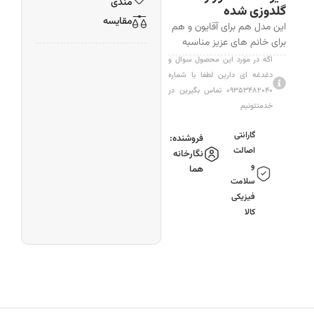
مندی
گلدوزی شده
مقایسه
این مدل هم برای آقایون و هم
برای خانم های عزیز مناسبه
اگه در مورد این محصول سوال و
دغدغه ای دارین لطفا با شماره
۰۹۳۵۳۴۸۲۰۴۰ تماس بگیرین در
خدمتتونیم
گارانتی
فروشنده:
اصالت
نگارخانه
و
هما
سلامت
فیزیکی
کالا