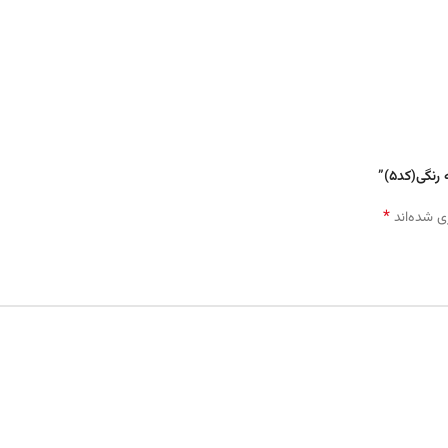
گی(کد۵)”
*
ی شده‌اند