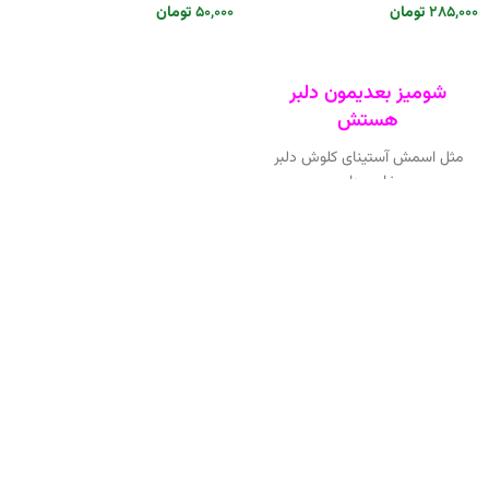
۲۸۵,۰۰۰
تومان
۵۰,۰۰۰
تومان
انتخاب گزینه ها
انتخاب گزینه ها
شومیز بعدیمون دلبر
هستش
مثل اسمش آستینای کلوش دلبر
وخاص داره.
پایینش چند ردیف کشمیخوره که
خیلی تنپوش رو جذابتر میکنه...
میتونین با شلوار یا دامن کوتاه ست
کنین