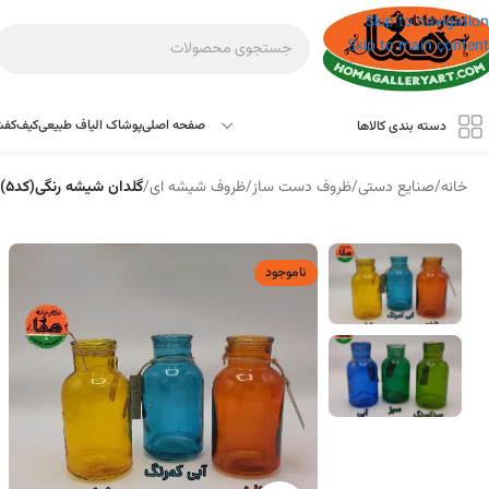
به
Skip to navigation
محتوا
Skip to main content
صفحه اصلی
پوشاک الیاف طبیعی
کیف
کف
دسته بندی کالاها
خانه
/
صنایع دستی
/
ظروف دست ساز
/
ظروف شیشه ای
/
گلدان شیشه رنگی(کد۵)
ناموجود