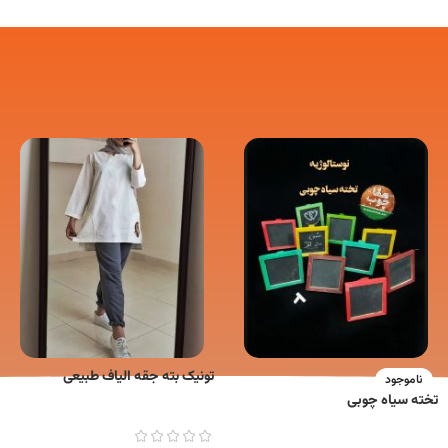
تونیک بته جقه الیاف طبیعی
ناموجود
تخته سیاه چوبی