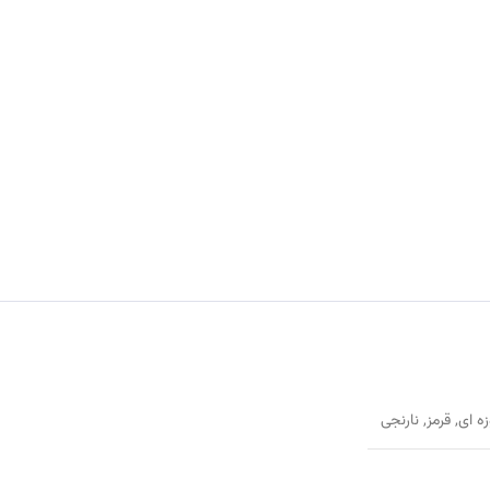
زه ای
,
قرمز
,
نارنجی