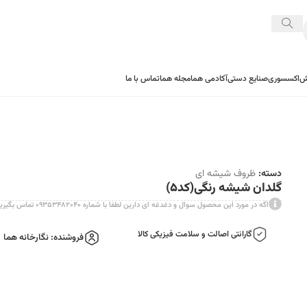
ش
اکسسوری
صنایع دستی
آکادمی هما
مجله هما
تماس با ما
دسته:
ظروف شیشه ای
گلدان شیشه رنگی(کد۵)
اگه در مورد این محصول سوال و دغدغه ای دارین لطفا با شماره ۰۹۳۵۳۴۸۲۰۴۰ تماس بگیرین در خدمتتونیم
گارانتی اصالت و سلامت فیزیکی کالا
فروشنده: نگارخانه هما