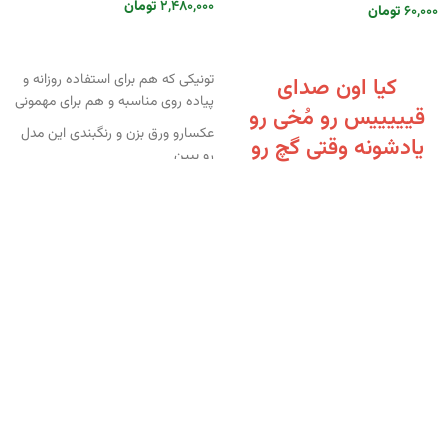
۲,۴۸۰,۰۰۰
تومان
۶۰,۰۰۰
تومان
انتخاب گزینه ها
انتخاب گزینه ها
تونیکی که هم برای استفاده روزانه و
کیا اون صدای
پیاده روی مناسبه و هم برای مهمونی
قیییییس رو مُخی رو
عکسارو ورق بزن و رنگبندی این مدل
یادشونه وقتی گچ رو
رو ببین
تخته صدا میداد ?
اندازه‌های داخل جدول، مربوط به
خود لباس است.
گلدوزی انجام شده بر روی جیب این
مدل رنگ ثابت دارد و با شستشو
هیچ تغییری در ظاهر آن ایجاد
نخواهد شد