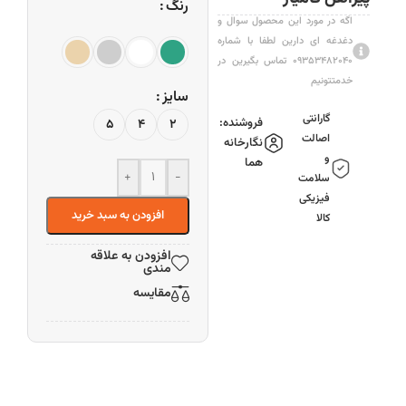
رنگ
اگه در مورد این محصول سوال و
دغدغه ای دارین لطفا با شماره
۰۹۳۵۳۴۸۲۰۴۰ تماس بگیرین در
خدمتتونیم
سایز
گارانتی
فروشنده:
5
4
2
اصالت
نگارخانه
و
هما
+
-
سلامت
فیزیکی
افزودن به سبد خرید
کالا
افزودن به علاقه
مندی
مقایسه