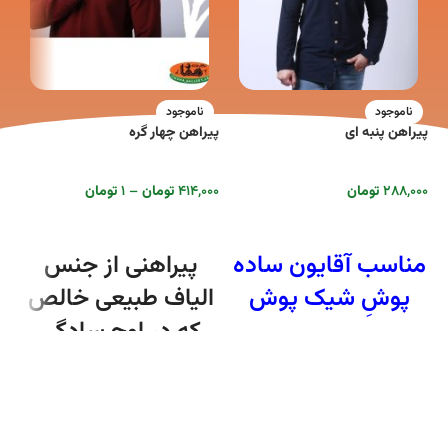
ناموجود
ناموجود
پیراهن پنبه ای
پیراهن چهار گره
تاب
۲۸۸,۰۰۰
تومان
۴۱۴,۰۰۰
تومان
–
۱
تومان
۰۰
انتخاب گزینه ها
انتخاب گزینه ها
مناسب آقایون ساده
پیراهنی از جنس
و 
کا
پوشِ شیک پوش
الیاف طبیعی خالص
شا
که در اوج سادگی
همیشه به روزه. این
پیراهن محدودیت
سنی نداره و با هر