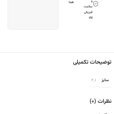
و
هما
سلامت
فیزیکی
کالا
توضیحات تکمیلی
سایز
2
,
1
نظرات (0)