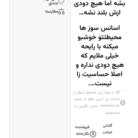
بشه اما هیچ دودی
مندی
ازش بلند نشه…
مقایسه
اسانس سوز ها
محیطتتو خوشبو
میکنه با رایحه
خیلی ملایم که
هیچ دودی نداره و
اصلا حساسیت زا
نیست….
اگه در مورد این محصول سوال و
دغدغه ای دارین لطفا با شماره
۰۹۳۵۳۴۸۲۰۴۰ تماس بگیرین در
خدمتتونیم
گارانتی
فروشنده:
اصالت
نگارخانه