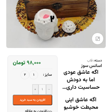
بزرگنمایی تصویر
دسته:
قاب
۹۸,۰۰۰
تومان
اسانس سوز
اگه عاشق عودی
سایز
2
1
اما به دودش
حساسیت داری…
+
-
اگه عاشق اینی
افزودن به سبد خرید
محیطت خوشبو
افزودن به علاقه