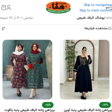
به
Skip to navigation
محتوا
منو
Skip to main content
خانه
/
پوشاک الیاف طبیعی
نمایش 1–16 از 112 نتیجه
مشاهده فیلترها
-15%
-14%
پیراهن زنانه الیاف طبیعی پنبه آوین
پیراهن زنانه الیاف طبیعی پنبه یاقوت